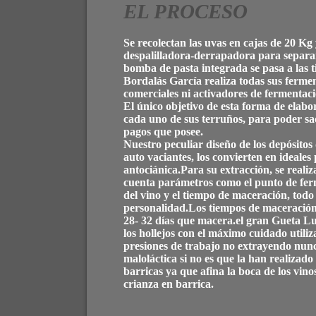
EL PROCESO
Se recolectan las uvas en cajas de 20
Kg
despalilladora-derrapadora para separar 
bomba de pasta integrada se pasa a las 
Bordalás
García
realiza todas sus ferme
comerciales ni activadores de fermentaci
El único objetivo de esta forma de elabo
cada uno de sus terruños, para poder sac
pagos que posee.
Nuestro peculiar diseño de los depósito
auto vaciantes
, los
convierten
en ideales 
antociánica.
Para su extracción, se real
cuenta parámetros como el punto de ferme
del vino y el tiempo de maceración, todo
personalidad.
Los tiempos de maceración 
28- 32 días que
macera.
el gran Gueta Lu
los hollejos con el máximo cuidado utiliz
presiones de trabajo no extrayendo nun
maloláctica
si no es que la han realizado
barricas ya que afina la boca de los vin
crianza 